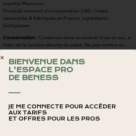
menthe Marocain.
Procédé innovant d’incorporation CBD. Créée,
assemblée & fabriquée en France, ingrédients
biologiques.
Conservation
:
Conserver dans un endroit frais et sec, à
l’abri de la lumière directe du soleil. Ne pas mettre au
réfrigérateur.
BIENVENUE DANS
L'ESPACE PRO
DE BENESS
Ingrédi
ents
JE ME CONNECTE POUR ACCÉDER
AUX TARIFS
THÉ GUNPOWDER 59,75%
ET OFFRES POUR LES PROS
MENTHE DOUCE 35%