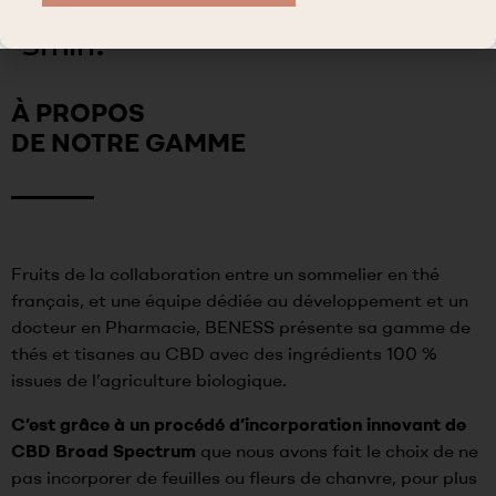
5min.
À PROPOS
DE NOTRE GAMME
Fruits de la collaboration entre un sommelier en thé
français, et une équipe dédiée au développement et un
docteur en Pharmacie, BENESS présente sa gamme de
thés et tisanes au CBD avec des ingrédients 100 %
issues de l’agriculture biologique.
C’est grâce à un procédé d’incorporation innovant de
CBD Broad Spectrum
que nous avons fait le choix de ne
pas incorporer de feuilles ou fleurs de chanvre, pour plus