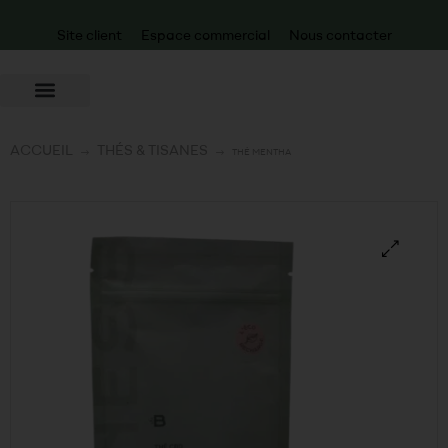
Site client
Espace commercial
Nous contacter
ACCUEIL
THÉS & TISANES
THÉ MENTHA