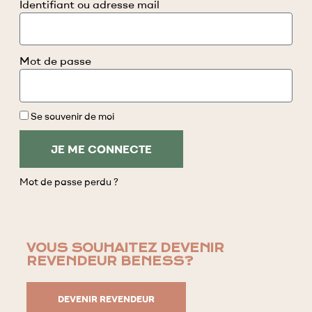
Identifiant ou adresse mail
MENTHE POIVRÉE 5%
EXTRAIT DE CBD BROAD
Mot de passe
SPECTRUM 0,25%
CONSEILS DE PRÉPARATION
Se souvenir de moi
JE ME CONNECTE
Mot de passe perdu ?
VOUS SOUHAITEZ DEVENIR
95°C
REVENDEUR BENESS?
DEVENIR REVENDEUR